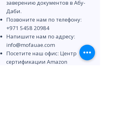
заверению документов в Абу-
Даби.
Позвоните нам по телефону:
+971 5458 20984
Напишите нам по адресу:
info@mofauae.com
Посетите наш офис: Центр
сертификации Amazon
Позвольте нам заняться
документацией, пока вы
сосредоточены на самом
важном. Воспользуйтесь
лучшими услугами по
подтверждению документов с
Amazon Attestation Services.