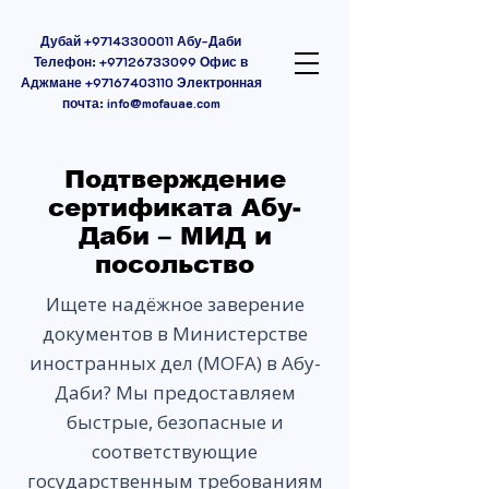
Дубай
+97143300011
Абу-Даби
Телефон:
+97126733099
Офис в
Аджмане
+97167403110
Электронная
почта:
info@mofauae.com
Подтверждение
сертификата Абу-
Даби – МИД и
посольство
Ищете надёжное заверение
документов в Министерстве
иностранных дел (MOFA) в Абу-
Даби? Мы предоставляем
быстрые, безопасные и
соответствующие
государственным требованиям