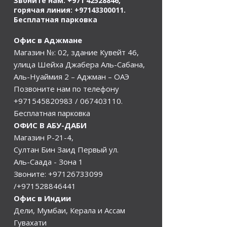
Звоните нам:
+971 42528846
,
горячая линия:
+97143300011
.
Бесплатная парковка
Офис в Аджмане
Магазин №: 02, здание Кувейт 46,
улица Шейха Джабера Аль-Сабана,
Аль-Нуаймия 2 – Аджман – ОАЭ
Позвоните нам по телефону
+971545820983
/
067403110
.
Бесплатная парковка
ОФИС В АБУ-ДАБИ
Магазин Р-21-4,
Султан Бин Заид Первый ул.
Аль-Саада - Зона 1
Звоните:
+97126733099
/+971528846441
Офис в Индии
Дели, Мумбаи, Керала и Ассам
Гувахати