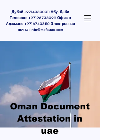
Дубай
+97143300011
Абу-Даби
Телефон:
+97126733099
Офис в
Аджмане
+97167403110
Электронная
почта:
info@mofauae.com
Oman Document
Attestation in
uae