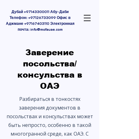
Дубай
+97143300011
Абу-Даби
Телефон:
+97126733099
Офис в
Аджмане
+97167403110
Электронная
почта:
info@mofauae.com
Заверение
посольства/
консульства в
ОАЭ
Разбираться в тонкостях
заверения документов в
посольствах и консульствах может
быть непросто, особенно в такой
многогранной среде, как ОАЭ. С