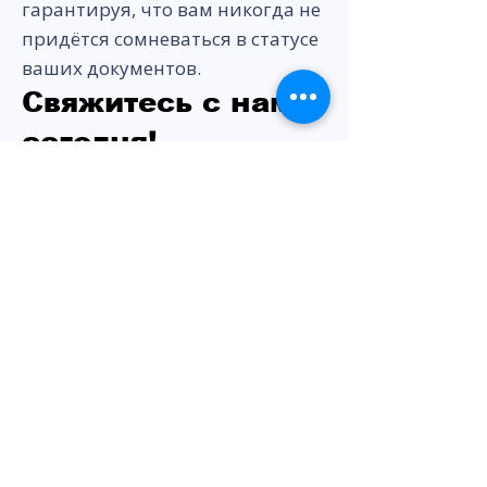
гарантируя, что вам никогда не
придётся сомневаться в статусе
ваших документов.
Свяжитесь с нами
сегодня!
Отправляйтесь в путешествие
по ОАЭ с уверенностью. Чтобы
получить подробную
информацию и экспертную
помощь по вопросам заверения
документов в посольствах и
консульствах ОАЭ, обратитесь в
Amazon Attestation Services.
Позвоните нам по телефону
+971545820984
или напишите
по адресу
info@mofauae.com
.