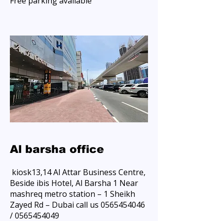
Free parking available​
Al barsha office
kiosk13,14 Al Attar Business Centre,
Beside ibis Hotel, Al Barsha 1 Near
mashreq metro station – 1 Sheikh
Zayed Rd – Dubai call us
0565454046
/
0565454049