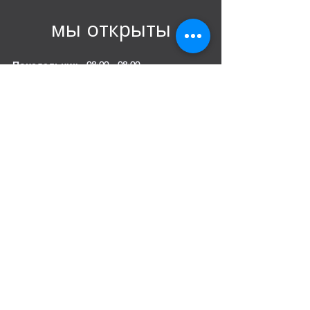
мы открыты
Понедельник - 08:00 - 08:00
Вторник
- 08:00 - 08:00
Среда - 08:00 - 08:00
Четверг - 08:00 - 08:00
Пятница - 08:00 - 08:00
Суббота 08:00 - 08:00
Воскресенье 10:00 - 20:00
Mobile:
+971 54 582 0984
DIP – Dubai:
+971 4 330 0011
Sharjah:
+971 6 743 2756
Ajman:
+971 6 740 3110
Abu Dhabi:
+971 2 673 3099
Al Ain:
+971 528 669 504
Email us
:
info@mofauae.com