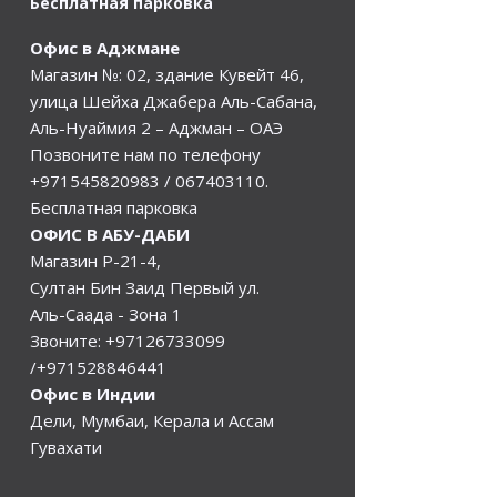
Бесплатная парковка
Офис в Аджмане
Магазин №: 02, здание Кувейт 46,
улица Шейха Джабера Аль-Сабана,
Аль-Нуаймия 2 – Аджман – ОАЭ
Позвоните нам по телефону
+971545820983
/
067403110
.
Бесплатная парковка
ОФИС В АБУ-ДАБИ
Магазин Р-21-4,
Султан Бин Заид Первый ул.
Аль-Саада - Зона 1
Звоните:
+97126733099
/+971528846441
Офис в Индии
Дели, Мумбаи, Керала и Ассам
Гувахати