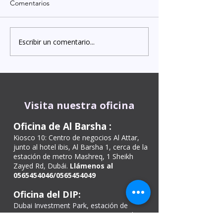
¿Eres ciudadano español
¿Necesitas servici
en Dubái
Comentarios
residente en Dubái o en los
traducción certific
Emiratos Árabes Unidos
español en Dubái
(EAU) y necesitas legalizar tus
Dhabi para trámites legales,
Escribir un comentario...
documentos personales,...
migratorios, acadé
Visita nuestra oficina
Oficina de Al Barsha
:
Kiosco 10: Centro de negocios Al Attar,
junto al hotel ibis, Al Barsha 1, cerca de la
estación de metro Mashreq, 1 Sheikh
Zayed Rd, Dubái.
Llámenos al
0565454046
/0565454049
Oficina del DIP:
Dubai Investment Park, estación de
metro – European Business Center Shop