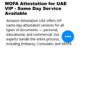
MOFA Attestation for UAE
VIP - Same Day Service
Available
Amazon Attestation UAE offers VIP
same-day attestation services for all
types of documents — personal,
educational, and commercial. Our
experts handle the entire process,
including Embassy, Consulate, and MOFA
attestation, ensuring your documents are
verified quickly and correctly.
UAE Documents Attestation
We provide fast, secure, and reliable
attestation in Dubai, Abu Dhabi, Ajman,
and across all Emirates. Whether you
need to attest a birth certificate,
marriage certificate, degree, or business
document, our VIP service ensures
same-day completion and doorstep
collection options.