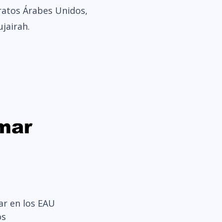
ratos Árabes Unidos,
jairah.
nmar
ar en los EAU
os