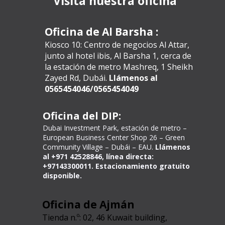
Visita nuestra oficina
Oficina de Al Barsha
:
Kiosco 10: Centro de negocios Al Attar,
junto al hotel ibis, Al Barsha 1, cerca de
la estación de metro Mashreq, 1 Sheikh
Zayed Rd, Dubái.
Llámenos al
0565454046/0565454049
Oficina del DIP:
Dubai Investment Park, estación de metro –
European Business Center Shop 26 – Green
Community Village – Dubái – EAU.
Llámenos
al +971 42528846, línea directa:
+97143300011. Estacionamiento gratuito
disponible.
Oficina de Ajmán
Tienda n.º: 02, 46
Kuwait building,