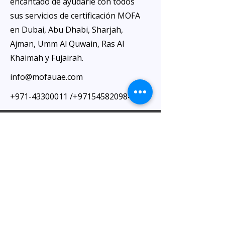
encantado de ayudarle con todos
sus servicios de certificación MOFA
en Dubai, Abu Dhabi, Sharjah,
Ajman, Umm Al Quwain, Ras Al
Khaimah y Fujairah.
info@mofauae.com
+971-43300011
/+971545820984
Visita nuestra oficina
Oficina de Al Barsha
:
Kiosco 10: Centro de negocios Al Attar,
junto al hotel ibis, Al Barsha 1, cerca de la
estación de metro Mashreq, 1 Sheikh
Zayed Rd, Dubái.
Llámenos al
0565454046
/0565454049