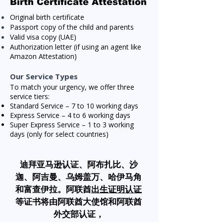
Birth Certificate Attestation
Original birth certificate
Passport copy of the child and parents
Valid visa copy (UAE)
Authorization letter (if using an agent like
Amazon Attestation)
Our Service Types
To match your urgency, we offer three
service tiers:
Standard Service – 7 to 10 working days
Express Service – 4 to 6 working days
Super Express Service – 1 to 3 working
days (only for select countries)
迪拜亚马逊认证
、阿布扎比、沙
迦、阿吉曼、乌姆盖万、哈伊马角
和富查伊拉。阿联酋
出生证明认证
等证书将由阿联酋大使馆和阿联酋
外交部认证，