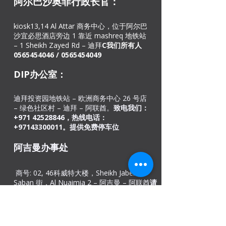
阿尔巴沙奥菲
行政长官：
kiosk13,14 Al Attar 商务中心，位于阿尔巴
沙宜必思酒店旁边 1 靠近 mashreq 地铁站
– 1 Sheikh Zayed Rd – 迪拜
C
我们所有人
0565454046
/
0565454049
DIP办公室：
迪拜投资园地铁站 – 欧洲商务中心 26 号店
– 绿色社区村 – 迪拜 – 阿联酋。
致电我们：
+971
42528846
，热线电话：
+97143300011。提供免费停车位​
阿吉曼办事处
商号: 02, 46
科威特大楼，Sheikh Jaber Al-
Saban 街，Al Nuaimia 2 – 阿吉曼 – 阿联酋
请
致电+971545820983 /
067403110
。
提供免
费停车位
印度办事处