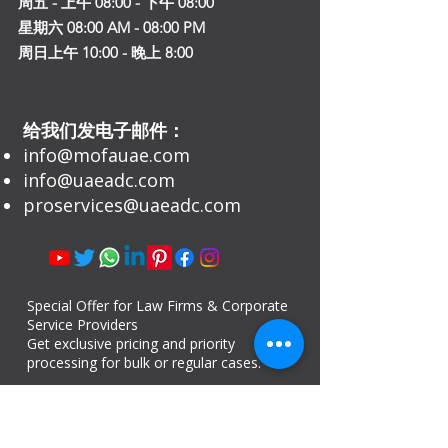
周五 - 上午 08:00 - 下午 08:00
星期六 08:00 AM - 08:00 PM
周日上午 10:00 - 晚上 8:00
给我们发电子邮件：
info@mofauae.com
info@uaeadc.com
proservices@uaeadc.com
Special Offer for Law Firms & Corporate
Service Providers
Get exclusive pricing and priority
processing for bulk or regular cases.
WhatsApp now for B2B
+971506381920