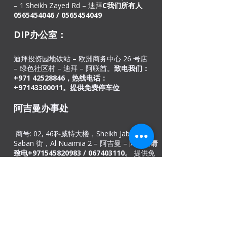
– 1 Sheikh Zayed Rd – 迪拜
C
我们所有人
0565454046
/
0565454049
DIP办公室：
迪拜投资园地铁站 – 欧洲商务中心 26 号店
– 绿色社区村 – 迪拜 – 阿联酋。
致电我们：
+971
42528846
，热线电话：
+97143300011。提供免费停车位​
阿吉曼办事处
商号: 02, 46
科威特大楼，Sheikh Jaber Al-
Saban 街，Al Nuaimia 2 – 阿吉曼 – 阿联酋
请
致电+971545820983 /
067403110
。
提供免
费停车位
印度办事处
德里、孟买、喀拉拉邦和阿萨姆邦古瓦哈蒂