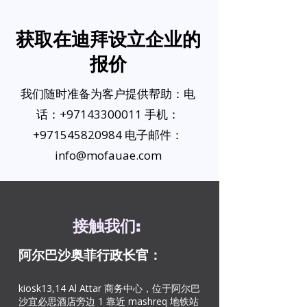
获取在迪拜设立企业的
报价
我们随时准备为客户提供帮助：电
话：+97143300011 手机：
+971545820984 电子邮件：
info@mofauae.com
接触
我们
:
阿尔巴沙奥菲
行政长官：
kiosk13,14 Al Attar 商务中心，位于阿尔巴
沙宜必思酒店旁边 1 靠近 mashreq 地铁站