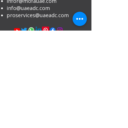
infor@mofauae.com
info@uaeadc.com
proservices@uaeadc.com
عرض خاص لشركات المحاماة ومقدمي
خدمات الشركات
احصل على أسعار حصرية ومعالجة ذات أولوية
للحالات الكبيرة أو العادية.
تواصل معنا عبر واتساب للأعمال التجارية
(B2B) على الرقم +٩٧١٥٠٦٣٨١٩٢٠
خدماتنا
تصديق وزارة الخارجية في الإمارات العربية
المتحدة
تصديق سفارة الإمارات العربية المتحدة
تصديق الشهادات في الإمارات العربية