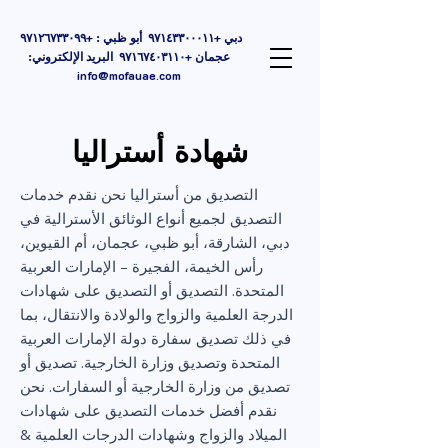
دبي +٩٧١٤٣٣٠٠٠١١ أبو ظبي : +٩٧١٢٦٧٣٣٠٩٩
عجمان +٩٧١٦٧٤٠٣١١٠ البريد الإلكتروني:
info@mofauae.com
شهادة أستراليا
التصديق من أستراليا نحن نقدم خدمات
التصديق لجميع أنواع الوثائق الأسترالية في
دبي، الشارقة، أبو ظبي، عجمان، أم القيوين،
رأس الخيمة، الفجيرة – الإمارات العربية
المتحدة. التصديق أو التصديق على شهادات
الدرجة العلمية والزواج والولادة والانتقال، بما
في ذلك تصديق سفارة دولة الإمارات العربية
المتحدة وتصديق وزارة الخارجية. تصديق أو
تصديق من وزارة الخارجية أو السفارات. نحن
نقدم أفضل خدمات التصديق على شهادات
الميلاد والزواج وشهادات الدرجات العلمية &