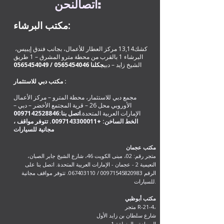
:
اتصال
نحن
مكتب البرشاء:
كشك13,14 مركز العطار للأعمال، بجانب فندق إيبيس،
البرشاء 1 بالقرب من محطة مترو المشرق – 1 طريق
الشيخ زايد – دبي
ج
كلنا
0565454046
/
0565454049
مكتب دبي للاستثمار :
مجمع دبي للاستثمار، محطة المترو – مركز الأعمال
الأوروبي محل 26 – قرية المجتمع الأخضر – دبي –
الإمارات العربية المتحدة.
اتصل بنا:
0097142528846
، الخط الساخن:
+0097143300011
. تتوفر مواقف
مكتب عجمان
متجر رقم: 02، مبنى الكويت 46، شارع الشيخ جابر الصبان،
النعيمية 2 - عجمان - الإمارات العربية المتحدة. اتصل بنا على
الرقم
00971545820983
/
067403110
. تتوفر مواقف مجانية
للسيارات.
مكتب أبوظبي
متجر R-21-4،
شارع سلطان بن زايد الأول
السعادة - المنطقة 1