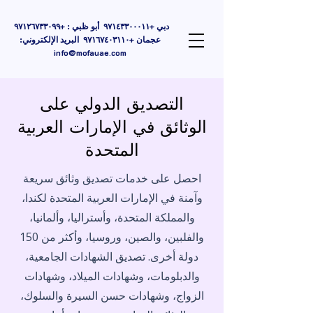
دبي +٩٧١٤٣٣٠٠٠١١ أبو ظبي : +٩٧١٢٦٧٣٣٠٩٩
عجمان +٩٧١٦٧٤٠٣١١٠ البريد الإلكتروني:
info@mofauae.com
التصديق الدولي على
الوثائق في الإمارات العربية
المتحدة
احصل على خدمات تصديق وثائق سريعة
وآمنة في الإمارات العربية المتحدة لكندا،
والمملكة المتحدة، وأستراليا، وألمانيا،
والفلبين، والصين، وروسيا، وأكثر من 150
دولة أخرى. تصديق الشهادات الجامعية،
والدبلومات، وشهادات الميلاد، وشهادات
الزواج، وشهادات حسن السيرة والسلوك،