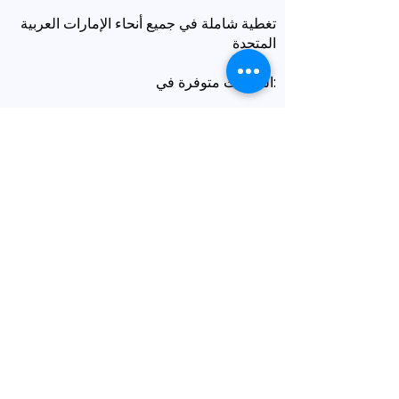
تغطية شاملة في جميع أنحاء الإمارات العربية
المتحدة
الخدمات متوفرة في:
دبي
أبوظبي
الشارقة
عجمان
رأس الخيمة
الفجيرة
أم القيوين
خدمة استلام وتسليم المستندات من
وإلى المنزل
تتوفر خيارات الاستلام والتوصيل المريحة في
جميع أنحاء الإمارات العربية المتحدة وأكثر من
150 دولة.