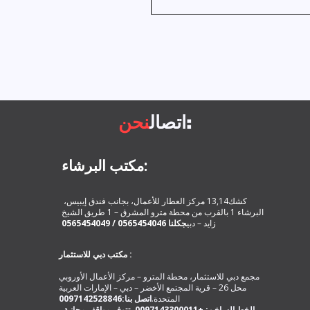
:
اتصال
نحن
مكتب البرشاء:
كشك13,14 مركز العطار للأعمال، بجانب فندق إيبيس،
البرشاء 1 بالقرب من محطة مترو المشرق – 1 طريق الشيخ
كلنا 0565454046 / 0565454049
زايد – دبي
ج
مكتب دبي للاستثمار :
مجمع دبي للاستثمار، محطة المترو – مركز الأعمال الأوروبي
محل 26 – قرية المجتمع الأخضر – دبي – الإمارات العربية
المتحدة.
اتصل بنا:0097142528846
، الخط الساخن: +0097143300011. تتوفر مواقف مجانية