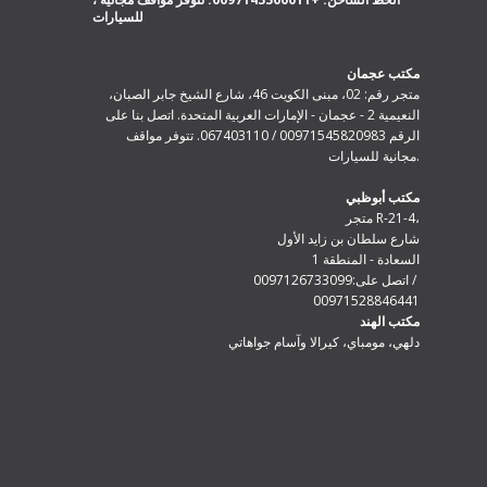
مكتب عجمان
متجر رقم: 02، مبنى الكويت 46، شارع الشيخ جابر الصبان،
النعيمية 2 - عجمان - الإمارات العربية المتحدة. اتصل بنا على
الرقم 00971545820983 / 067403110. تتوفر مواقف
مجانية للسيارات.
مكتب أبوظبي
متجر R-21-4،
شارع سلطان بن زايد الأول
السعادة - المنطقة 1
اتصل على:0097126733099 /
00971528846441
مكتب الهند
دلهي، مومباي، كيرالا وآسام جواهاتي