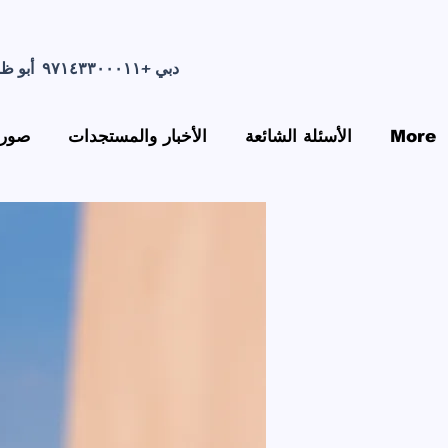
دبي +٩٧١٤٣٣٠٠٠١١ أبو ظبي : +٩٧١٢٦٧٣٣٠٩٩ عجمان +٩٧١٦٧٤٠٣١١٠ البريد الإلكتروني:
More
الأسئلة الشائعة
الأخبار والمستجدات
صورة