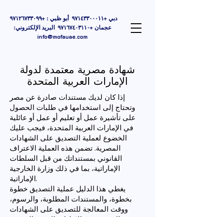
دبي +٩٧١٤٣٣٠٠٠١١ أبو ظبي : +٩٧١٢٦٧٣٣٠٩٩
عجمان +٩٧١٦٧٤٠٣١١٠ البريد الإلكتروني:
info@mofauae.com
شهادة مصرية معتمدة لدولة
الإمارات العربية المتحدة
إذا كان لديك مستندات صادرة عن مصر
وتحتاج إلى استخدامها في طلبات الحصول
على تأشيرة عمل أو تعليم أو عمل أو عائلية
في الإمارات العربية المتحدة، فيجب عليك
الخضوع لعملية التصديق على الشهادات
المصرية. تضمن هذه العملية الاعتراف
القانوني بمستنداتك من قبل السلطات
الإماراتية، بما في ذلك وزارة الخارجية
الإماراتية.
يغطي هذا الدليل عملية التصديق خطوة
بخطوة، والمستندات المطلوبة، والرسوم،
ووقت المعالجة للتصديق على الشهادات