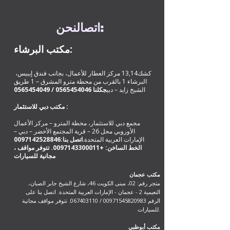
:
اتصال
نحن
مكتب البرشاء:
كشك13,14 مركز العطار للأعمال، بجانب فندق إيبيس،
البرشاء 1 بالقرب من محطة مترو المشرق – 1 طريق
الشيخ زايد – دبي
ج
كلنا
0565454046
/
0565454049
مكتب دبي للاستثمار :
مجمع دبي للاستثمار، محطة المترو – مركز الأعمال
الأوروبي محل 26 – قرية المجتمع الأخضر – دبي –
الإمارات العربية المتحدة.
اتصل بنا:
0097142528846
، الخط الساخن:
+0097143300011
. تتوفر مواقف
مكتب عجمان
متجر رقم: 02، مبنى الكويت 46، شارع الشيخ جابر الصبان،
النعيمية 2 - عجمان - الإمارات العربية المتحدة. اتصل بنا على
الرقم
00971545820983
/
067403110
. تتوفر مواقف مجانية
للسيارات.
مكتب أبوظبي