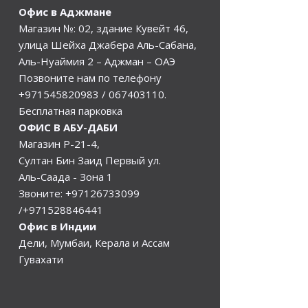
Офис в Аджмане
Магазин №: 02, здание Кувейт 46,
улица Шейха Джабера Аль-Сабана,
Аль-Нуаймия 2 – Аджман – ОАЭ
Позвоните нам по телефону
+971545820983
/
067403110
.
Бесплатная парковка
ОФИС В АБУ-ДАБИ
Магазин Р-21-4,
Султан Бин Заид Первый ул.
Аль-Саада - Зона 1
Звоните:
+97126733099
/+971528846441
Офис в Индии
Дели, Мумбаи, Керала и Ассам
Гувахати