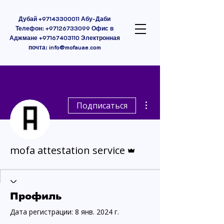
Дубай
+97143300011
Абу-Даби
Телефон:
+97126733099
Офис в
Аджмане
+97167403110
Электронная
почта:
info@mofauae.com
Другие действия
Подписаться
Админ
mofa attestation service
Профиль
Дата регистрации: 8 янв. 2024 г.