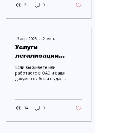
юридической
21
0
документации,
гарантируя, что ваши
документы будут
юридически...
13 апр. 2025 г.
∙
2
мин.
Услуги
легализации
российских
Если вы живёте или
документов в Дубае
работаете в ОАЭ и ваши
документы были выданы
и Абу-Даби
в России, вам
потребуется пройти
процесс легализации
российских...
34
0